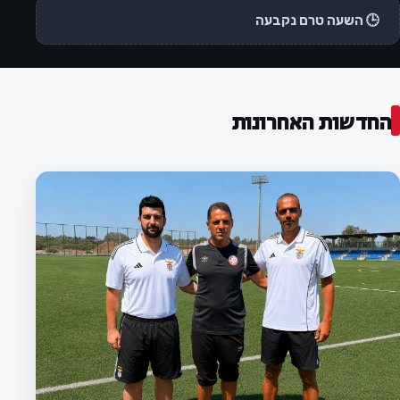
🕒 השעה טרם נקבעה
החדשות האחרונות
המועדון
לוח המשחקים לעונת 2026/27 נקבע:
הפועל חדרה תפתח מול מרמורק, מחזור
בית ראשון מול שמשון ת"א
ההתאחדות לכדורגל פרסמה את לוח המשחקים לעונת
2026/27 בליגה א׳ דרום. הפועל חדרה תפתח את העונה
במשחק חוץ מול הפועל מרמורק, ובמחזור השני תארח את
שמשון תל אביב.
3 באוגוסט 2026